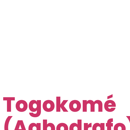
Jour :
14
avril
2025
Togokomé
(Agbodrafo